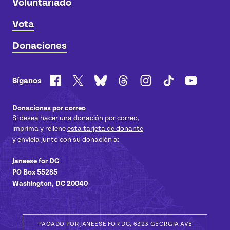
Voluntariado
Vota
Donaciones
Facebook
X
Bluesky
Threads
Instagram
TikTok
YouTube
Síganos
Donaciones por correo
Si desea hacer una donación por correo,
imprima y rellene
esta tarjeta de donante
y envíela junto con su donación a:
Janeese for DC
PO Box 55285
Washington, DC 20040
PAGADO POR JANEESE FOR DC, 6323 GEORGIA AVE