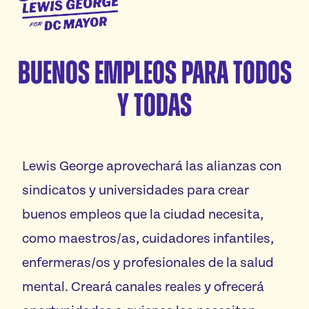
Inicio
George
para
Conozca a Janeese
DC
Buenos empleos para todos
Plataforma
Mayor
y todas
Voluntariado
Vota
Lewis George aprovechará las alianzas con
sindicatos y universidades para crear
Donaciones
buenos empleos que la ciudad necesita,
como maestros/as, cuidadores infantiles,
enfermeras/os y profesionales de la salud
mental. Creará canales reales y ofrecerá