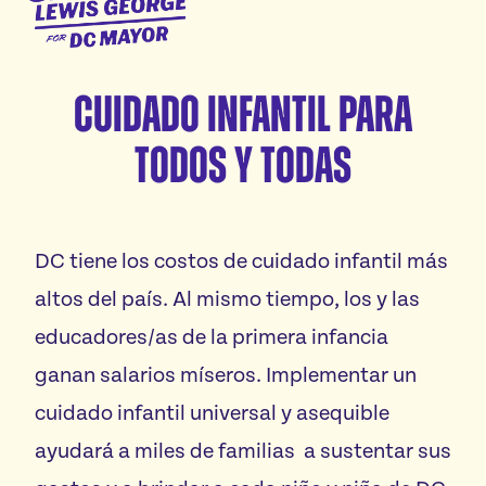
Inicio
George
para
Conozca a Janeese
DC
Cuidado infantil para
Plataforma
Mayor
todos y todas
Voluntariado
Vota
DC tiene los costos de cuidado infantil más
altos del país. Al mismo tiempo, los y las
Donaciones
educadores/as de la primera infancia
ganan salarios míseros. Implementar un
cuidado infantil universal y asequible
ayudará a miles de familias a sustentar sus