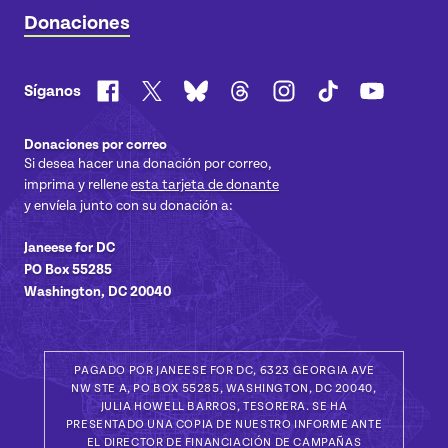
Donaciones
Facebook
X
Bluesky
Threads
Instagram
TikTok
YouTube
Síganos
Donaciones por correo
Si desea hacer una donación por correo,
imprima y rellene
esta tarjeta de donante
y envíela junto con su donación a:
Janeese for DC
PO Box 55285
Washington, DC 20040
PAGADO POR JANEESE FOR DC, 6323 GEORGIA AVE
NW STE A, PO BOX 55285, WASHINGTON, DC 20040,
JULIA HOWELL BARROS, TESORERA. SE HA
PRESENTADO UNA COPIA DE NUESTRO INFORME ANTE
EL DIRECTOR DE FINANCIACIÓN DE CAMPAÑAS