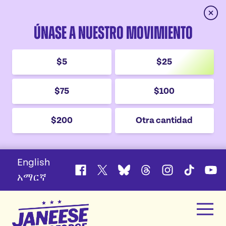
cerra
Únase a nuestro movimiento
$5
$25
$75
$100
$200
Otra cantidad
English
Facebook
X
Bluesky
Threads
Instagram
TikTok
YouT
አማርኛ
Janeese
men