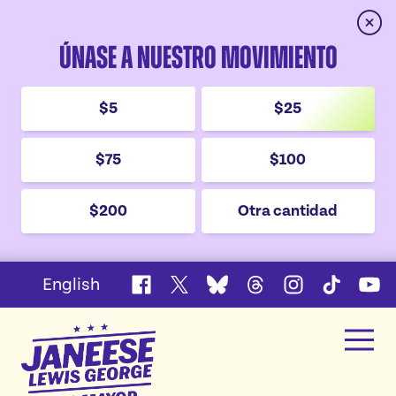
cerra
Únase a nuestro movimiento
$5
$25
$75
$100
$200
Otra cantidad
English
Facebook
X
Bluesky
Threads
Instagram
TikTok
YouT
Janeese
men
Lewis
Inicio
George