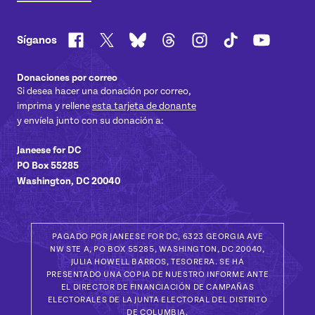
Facebook
X
Bluesky
Threads
Instagram
TikTok
YouTube
Síganos
Donaciones por correo
Si desea hacer una donación por correo,
imprima y rellene
esta tarjeta de donante
y envíela junto con su donación a:
Janeese for DC
PO Box 55285
Washington, DC 20040
PAGADO POR JANEESE FOR DC, 6323 GEORGIA AVE
NW STE A, PO BOX 55285, WASHINGTON, DC 20040,
JULIA HOWELL BARROS, TESORERA. SE HA
PRESENTADO UNA COPIA DE NUESTRO INFORME ANTE
EL DIRECTOR DE FINANCIACIÓN DE CAMPAÑAS
ELECTORALES DE LA JUNTA ELECTORAL DEL DISTRITO
DE COLUMBIA.